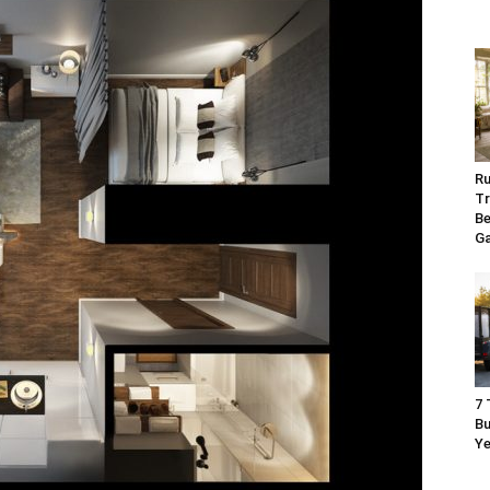
Ru
Tr
Be
G
7 
Bu
Ye